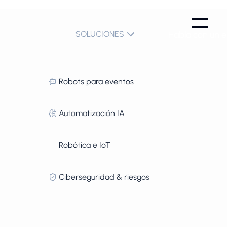
SOLUCIONES
Habla con un e
Robots para eventos
Automatización IA
Robótica e IoT
Ciberseguridad & riesgos