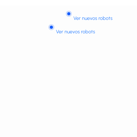
Ver nuevos robots
Ver nuevos robots
Ver nuevos robots
Diseñamos e implementamos soluciones de
tecnología que piensan, se mueven y protegen
con IA.
Habla con un especialista
Explora el portafolio Octopy